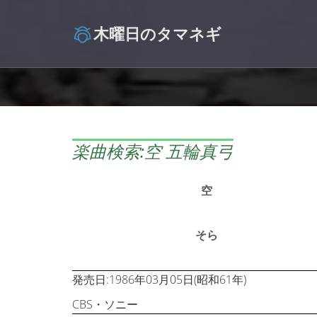
木曜日のタマネギ
楽曲検索:空 五輪真弓
空
そら
発売日:1986年03月05日(昭和61年)
CBS・ソニー