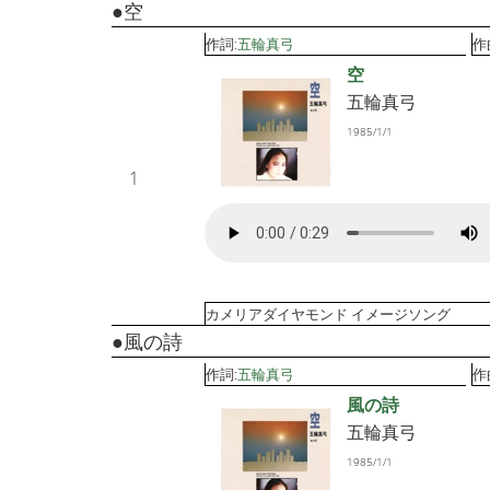
●空
作詞:
五輪真弓
作
空
五輪真弓
1985/1/1
1
カメリアダイヤモンド イメージソング
●風の詩
作詞:
五輪真弓
作
風の詩
五輪真弓
1985/1/1