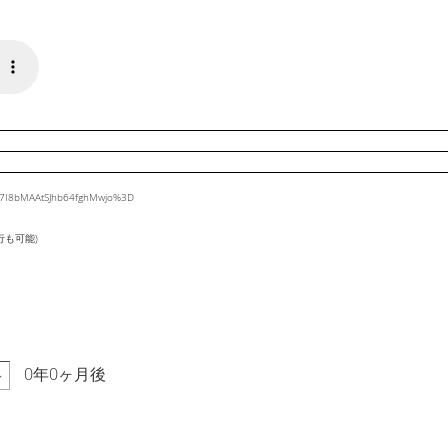
ta7I8bMAAtSJhb64fghMwjo%3D
行も可能)
0年0ヶ月後
～