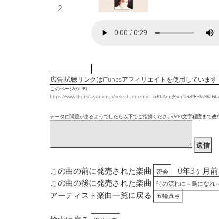
2
広告:試聴リンクはiTunesアフィリエイトを使用しています
このページのURL
https://www.thursdayonion.jp/search.php?mid=xrK6Amg8Smfa38tRHkv%2B
データに問題があるようでしたら以下でご指摘ください(500文字程度まで改
送信
この曲の前に発売された楽曲
0年3ヶ月前
密会
この曲の後に発売された楽曲
時の流れに～鳥になれ
アーティスト楽曲一覧に戻る
五輪真弓