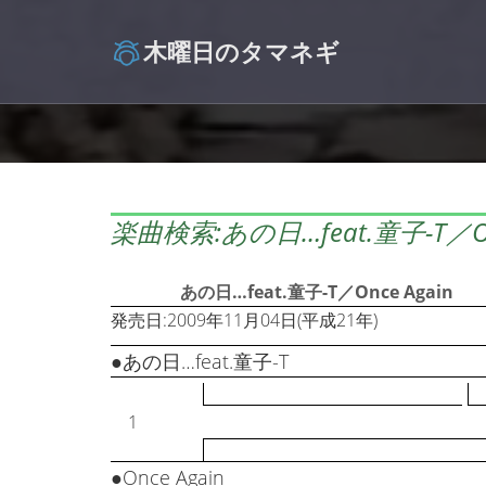
木曜日のタマネギ
楽曲検索:あの日…feat.童子-T／Once
あの日…feat.童子-T／Once Again
発売日:2009年11月04日(平成21年)
●あの日…feat.童子-T
1
●Once Again