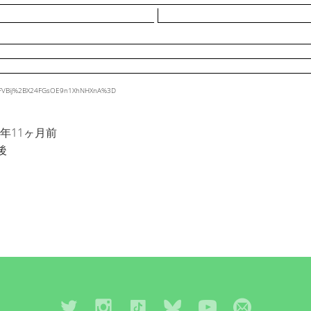
jkGFVBij%2BX24FGsOE9n1XhNHXnA%3D
0年11ヶ月前
後