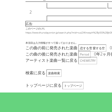
2
広告:
このページのURL
https://www.thursdayonion.jp/search.php?mid=xut2XKnwqzh%2By0G%2B
本項目は入力情報がすべて揃っておりません。
この曲の前に発売された楽曲
恋する雪 愛する空
この曲の後に発売された楽曲
0年2ヶ月
Period
アーティスト楽曲一覧に戻る
CHEMISTRY
検索に戻る
楽曲検索
トップページに戻る
トップページ