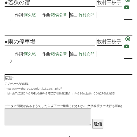
●若狭の宿
牧村三枝子
作詞:
阿久悠
作曲:
猪俣公章
編曲:
竹村次郎
1
●雨の停車場
牧村三枝子
作詞:
阿久悠
作曲:
猪俣公章
編曲:
竹村次郎
2
広告:
このページのURL
https://www.thursdayonion.jp/search.php?
mid=ybTVZ2IOf%2F9Ea0dH%2FDZQYUfh%2Bt1hm%2B9rsLg6m0D%2F9bk%3D
データに問題があるようでしたら以下でご指摘ください(500文字程度まで改行も可能)
送信