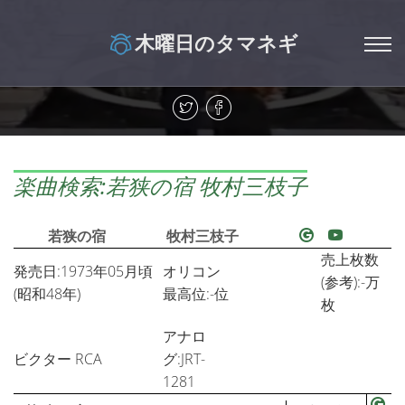
木曜日のタマネギ
楽曲検索:若狭の宿 牧村三枝子
若狭の宿
牧村三枝子
売上枚数
発売日:1973年05月頃
オリコン
(参考):-万
(昭和48年)
最高位:-位
枚
アナロ
ビクター RCA
グ:JRT-
1281