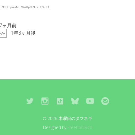
m%2B7ObUfpuisMIBWnHp%2Fr9U0%3D
7ヶ月前
1年8ヶ月後
いか
© 2026 木曜日のタマネギ
Designed by
Freehtml5.co