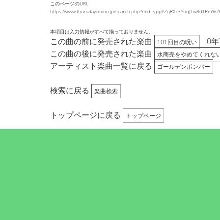
このページのURL
https://www.thursdayonion.jp/search.php?mid=yppYZqRXx3YnqJ1w8dTR
本項目は入力情報がすべて揃っておりません。
この曲の前に発売された楽曲
0年
101回目の呪い
この曲の後に発売された楽曲
水商売をやめてくれな
アーティスト楽曲一覧に戻る
ゴールデンボンバー
検索に戻る
楽曲検索
トップページに戻る
トップページ