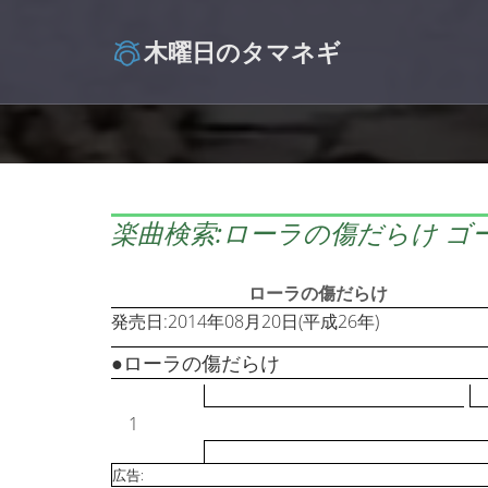
木曜日のタマネギ
楽曲検索:ローラの傷だらけ ゴ
ローラの傷だらけ
発売日:2014年08月20日(平成26年)
●ローラの傷だらけ
1
広告: