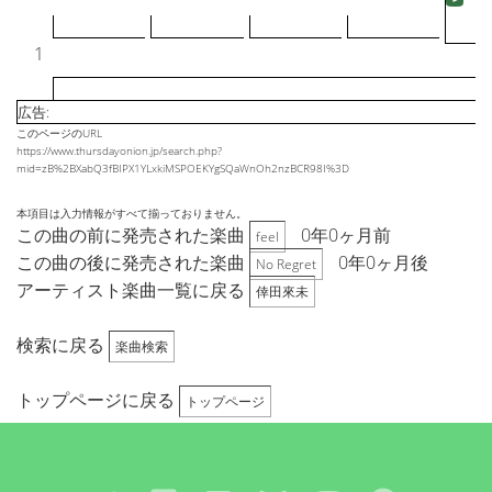
1
広告:
このページのURL
https://www.thursdayonion.jp/search.php?
mid=zB%2BXabQ3fBIPX1YLxkiMSPOEKYgSQaWnOh2nzBCR98I%3D
本項目は入力情報がすべて揃っておりません。
この曲の前に発売された楽曲
0年0ヶ月前
feel
この曲の後に発売された楽曲
0年0ヶ月後
No Regret
アーティスト楽曲一覧に戻る
倖田來未
検索に戻る
楽曲検索
トップページに戻る
トップページ