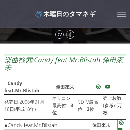
木曜日のタマネギ
楽曲検索:Candy feat.Mr.Blistah 倖田來
未
Candy
倖田來未
feat.Mr.Blistah
オリコン
売上枚数
発売日:2006年01月
CDTV最高
最高位:
3
(参考):-万
18日(平成18年)
位:
3位
位
枚
●Candy feat.Mr.Blistah
倖田來未