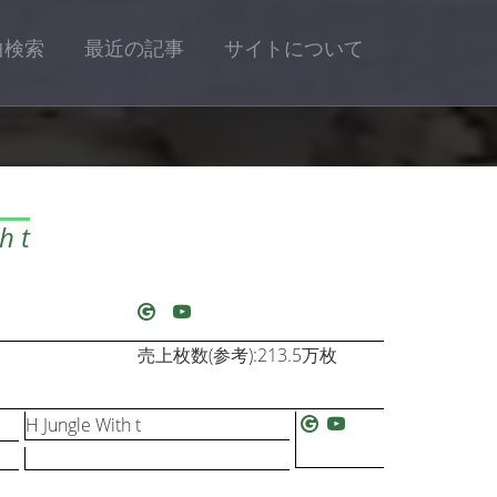
曲検索
最近の記事
サイトについて
 t
売上枚数(参考):213.5万枚
H Jungle With t