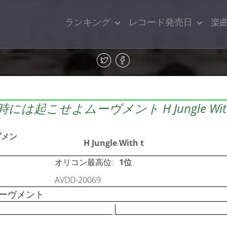
ランキング
レコード発売日
楽
時には起こせよムーヴメント H Jungle With
ヴメン
H Jungle With t
オリコン最高位:
1位
AVDD-20069
よムーヴメント