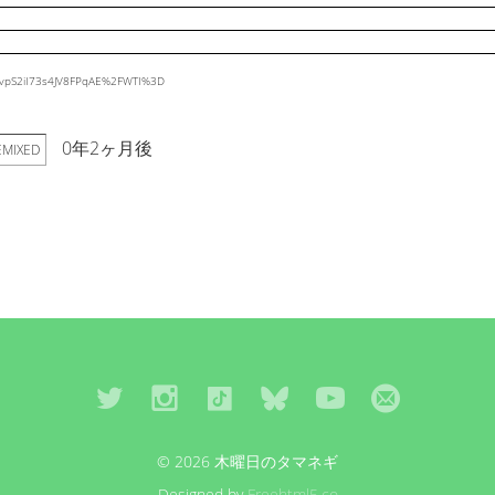
vHvpS2iI73s4JV8FPqAE%2FWTI%3D
0年2ヶ月後
EMIXED
© 2026 木曜日のタマネギ
Designed by
Freehtml5.co