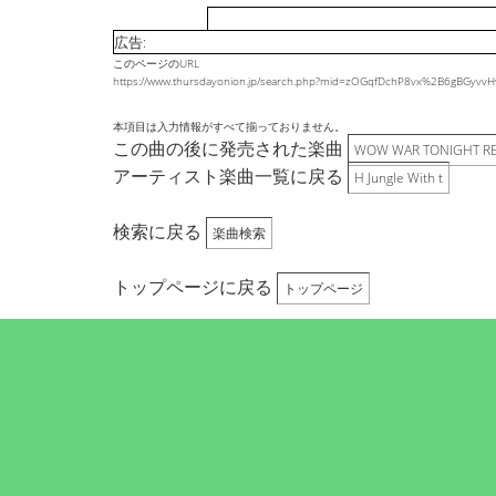
広告:
このページのURL
https://www.thursdayonion.jp/search.php?mid=zOGqfDchP8vx%2B6gBGyv
本項目は入力情報がすべて揃っておりません。
この曲の後に発売された楽曲
WOW WAR TONIGHT R
アーティスト楽曲一覧に戻る
H Jungle With t
検索に戻る
楽曲検索
トップページに戻る
トップページ