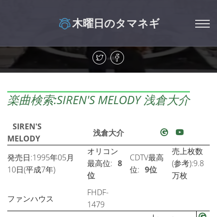
木曜日のタマネギ
楽曲検索:SIREN'S MELODY 浅倉大介
SIREN'S
浅倉大介
MELODY
オリコン
売上枚数
発売日:1995年05月
CDTV最高
最高位:
8
(参考):9.8
10日(平成7年)
位:
9位
位
万枚
FHDF-
ファンハウス
1479