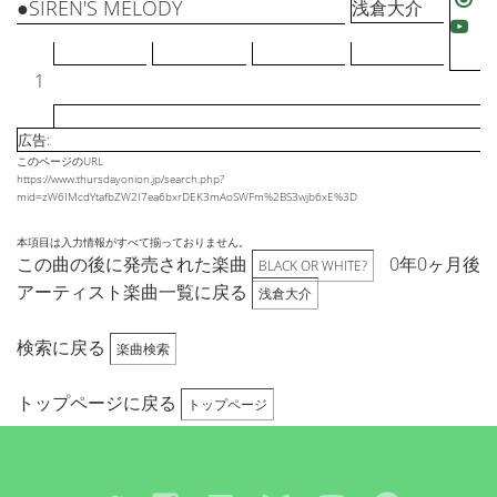
●SIREN'S MELODY
浅倉大介
1
広告:
このページのURL
https://www.thursdayonion.jp/search.php?
mid=zW6IMcdYtafbZW2I7ea6bxrDEK3mAoSWFm%2BS3wjb6xE%3D
本項目は入力情報がすべて揃っておりません。
この曲の後に発売された楽曲
0年0ヶ月後
BLACK OR WHITE?
アーティスト楽曲一覧に戻る
浅倉大介
検索に戻る
楽曲検索
トップページに戻る
トップページ