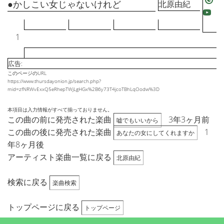
●かしこい女じゃないけれど
北原由紀
1
広告:
このページのURL
https://www.thursdayonion.jp/search.php?
mid=zfNRWvExxQ5eRhepTWjLgHGx%2B6y73T4jcoTBhLqOodw%3D
本項目は入力情報がすべて揃っておりません。
この曲の前に発売された楽曲
3年3ヶ月前
嘘でもいいから
この曲の後に発売された楽曲
1
あなたの女にしてくれますか
年8ヶ月後
アーティスト楽曲一覧に戻る
北原由紀
検索に戻る
楽曲検索
トップページに戻る
トップページ