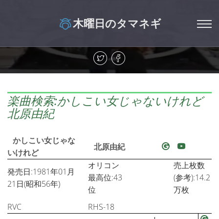
木曜日のタマネギ
楽曲検索:かしこい女じゃないけれど
北原由紀
かしこい女じゃな
北原由紀
いけれど
オリコン
売上枚数
発売日:1981年01月
最高位:43
(参考):14.2
21日(昭和56年)
位
万枚
RVC
RHS-18