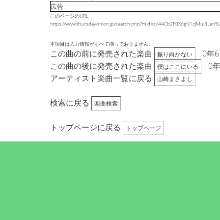
広告:
このページのURL
https://www.thursdayonion.jp/search.php?mid=zx44Cb2F0XogN1zJMui3Le
本項目は入力情報がすべて揃っておりません。
この曲の前に発売された楽曲
0年
振り向かない
この曲の後に発売された楽曲
0
僕はここにいる
アーティスト楽曲一覧に戻る
山崎まさよし
検索に戻る
楽曲検索
トップページに戻る
トップページ