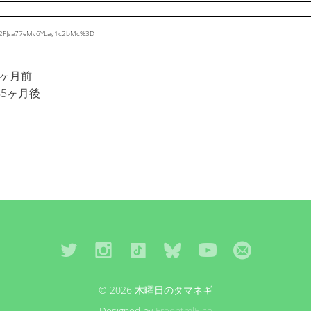
n%2FJsa77eMv6YLay1c2bMc%3D
6ヶ月前
年5ヶ月後
© 2026 木曜日のタマネギ
Designed by
Freehtml5.co