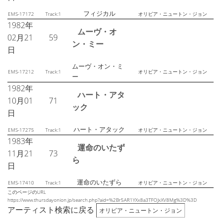
フィジカル
EMS-17172
Track:1
オリビア・ニュートン・ジョン
1982年
ムーヴ・オ
02月21
59
ン・ミー
日
ムーヴ・オン・ミ
EMS-17212
Track:1
オリビア・ニュートン・ジョン
ー
1982年
ハート・アタ
10月01
71
ック
日
ハート・アタック
EMS-17275
Track:1
オリビア・ニュートン・ジョン
1983年
運命のいたず
11月21
73
ら
日
運命のいたずら
EMS-17410
Track:1
オリビア・ニュートン・ジョン
このページのURL
https://www.thursdayonion.jp/search.php?aid=%2Br5AR1YXx8a3TFOJxXV8Mg%3D%3D
アーティスト検索に戻る
オリビア・ニュートン・ジョン