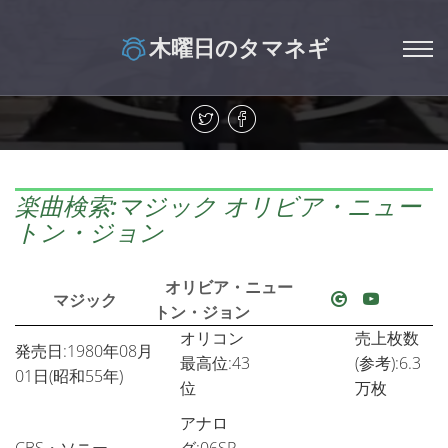
木曜日のタマネギ
楽曲検索:マジック オリビア・ニュー
トン・ジョン
オリビア・ニュー
マジック
トン・ジョン
オリコン
売上枚数
発売日:1980年08月
最高位:43
(参考):6.3
01日(昭和55年)
位
万枚
アナロ