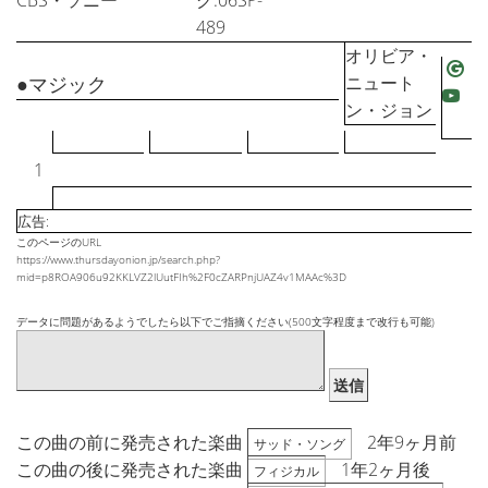
CBS・ソニー
グ:06SP-
489
オリビア・
●マジック
ニュート
ン・ジョン
1
広告:
このページのURL
https://www.thursdayonion.jp/search.php?
mid=p8ROA906u92KKLVZ2lUutFIh%2F0cZARPnjUAZ4v1MAAc%3D
データに問題があるようでしたら以下でご指摘ください(500文字程度まで改行も可能)
送信
この曲の前に発売された楽曲
2年9ヶ月前
サッド・ソング
この曲の後に発売された楽曲
1年2ヶ月後
フィジカル