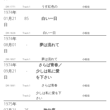
うす紅色の
DR-1771
Track:1
小椋佳
1974年
01月21
85
白い一日
日
白い一日
DR-1826
Track:1
小椋佳
1974年
08月01
-
夢は流れて
日
夢は流れて
DR-1857
Track:1
小椋佳
1974年
さらば青春／
09月21
-
少しは私に愛
日
を下さい
さらば青春
DR-1891
Track:1
小椋佳
少しは私に愛を下
Track:2
小椋佳
さい
1975年