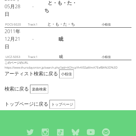
と・も・た・
05月28
-
ち
日
と・も・た・ち
POCS-5020
Track:1
小椋佳
2011年
12月21
-
眦
日
眦
UICZ-5053
Track:1
小椋佳
このページのURL
https://www.thursdayonion.jp/search.php?aid=AOhcpYh4IlSSaMmA7EefBA%3D%3D
アーティスト検索に戻る
小椋佳
検索に戻る
楽曲検索
トップページに戻る
トップページ