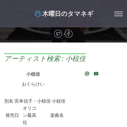
木曜日のタマネギ
アーティスト検索 : 小椋佳
小椋佳
おぐらけい
別名:宮本信子・小椋佳 小椋佳
オリコ
発売日
ン最高
楽曲名
位