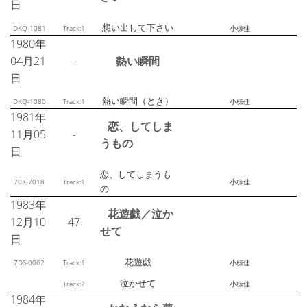
日
想い出して下さい
DKQ-1081
Track:1
小椋佳
1980年
04月21
-
熱い瞬間
日
熱い瞬間（とき）
DKQ-1080
Track:1
小椋佳
1981年
恋、してしま
11月05
-
うもの
日
恋、してしまうも
70K-7018
Track:1
小椋佳
の
1983年
花遊戯／泣か
12月10
47
せて
日
花遊戯
7DS-0062
Track:1
小椋佳
泣かせて
Track:2
小椋佳
1984年