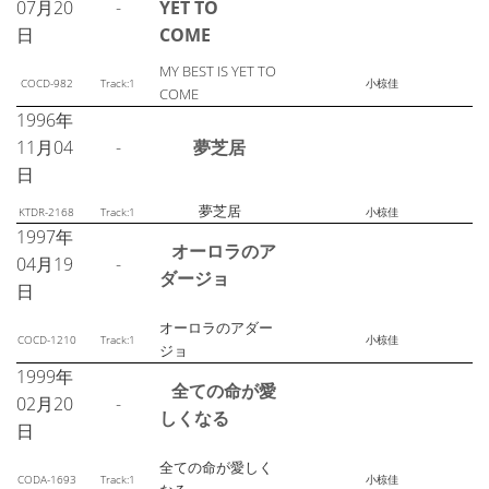
07月20
-
YET TO
日
COME
MY BEST IS YET TO
COCD-982
Track:1
小椋佳
COME
1996年
11月04
-
夢芝居
日
夢芝居
KTDR-2168
Track:1
小椋佳
1997年
オーロラのア
04月19
-
ダージョ
日
オーロラのアダー
COCD-1210
Track:1
小椋佳
ジョ
1999年
全ての命が愛
02月20
-
しくなる
日
全ての命が愛しく
CODA-1693
Track:1
小椋佳