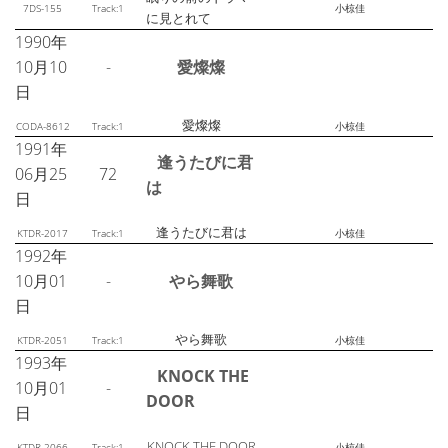
7DS-155
Track:1
小椋佳
に見とれて
1990年
10月10
-
愛燦燦
日
愛燦燦
CODA-8612
Track:1
小椋佳
1991年
逢うたびに君
06月25
72
は
日
逢うたびに君は
KTDR-2017
Track:1
小椋佳
1992年
10月01
-
やら舞歌
日
やら舞歌
KTDR-2051
Track:1
小椋佳
1993年
KNOCK THE
10月01
-
DOOR
日
KNOCK THE DOOR
KTDR-2066
Track:1
小椋佳