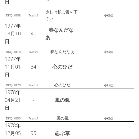
日
少しは私に愛を下
DKQ-1008
Track:1
小椋佳
さい
1977年
春なんだな
03月10
40
あ
日
春なんだなあ
DKQ-1010
Track:1
小椋佳
1977年
11月01
34
心のひだ
日
心のひだ
DKQ-1020
Track:1
小椋佳
1978年
04月21
-
風の鏡
日
風の鏡
DKQ-1030
Track:1
小椋佳
1978年
12月05
95
忍ぶ草