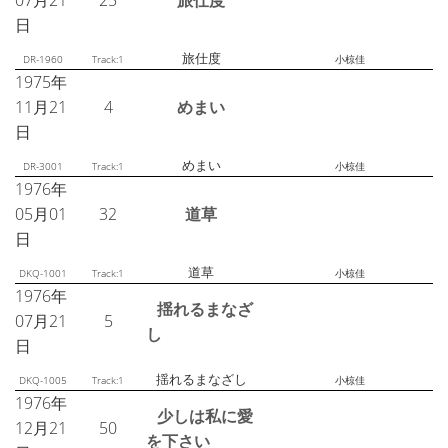
07月21
25
旅仕度
日
旅仕度
DR-1960
Track:1
小椋佳
1975年
11月21
4
めまい
日
めまい
DR-3001
Track:1
小椋佳
1976年
05月01
32
道草
日
道草
DKQ-1001
Track:1
小椋佳
1976年
揺れるまなざ
07月21
5
し
日
揺れるまなざし
DKQ-1005
Track:1
小椋佳
1976年
少しは私に愛
12月21
50
を下さい