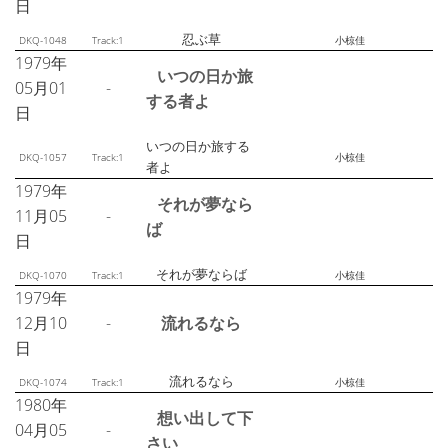
日
忍ぶ草
DKQ-1048
Track:1
小椋佳
1979年
いつの日か旅
05月01
-
する者よ
日
いつの日か旅する
DKQ-1057
Track:1
小椋佳
者よ
1979年
それが夢なら
11月05
-
ば
日
それが夢ならば
DKQ-1070
Track:1
小椋佳
1979年
12月10
-
流れるなら
日
流れるなら
DKQ-1074
Track:1
小椋佳
1980年
想い出して下
04月05
-
さい