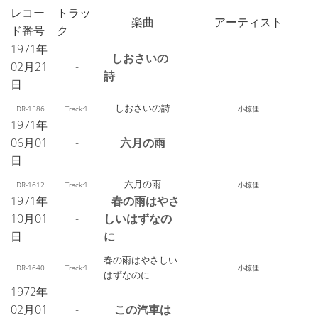
レコー
トラッ
楽曲
アーティスト
ド番号
ク
1971年
しおさいの
02月21
-
詩
日
しおさいの詩
DR-1586
Track:1
小椋佳
1971年
06月01
-
六月の雨
日
六月の雨
DR-1612
Track:1
小椋佳
1971年
春の雨はやさ
10月01
-
しいはずなの
日
に
春の雨はやさしい
DR-1640
Track:1
小椋佳
はずなのに
1972年
02月01
-
この汽車は