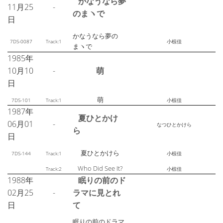
かなうなら夢
11月25
-
のまヽで
日
かなうなら夢の
7DS-0087
Track:1
小椋佳
まヽで
1985年
10月10
-
萌
日
萌
7DS-101
Track:1
小椋佳
1987年
夏ひとかけ
06月01
-
なつひとかけら
ら
日
夏ひとかけら
7DS-144
Track:1
小椋佳
Who Did See It?
Track:2
小椋佳
1988年
眠りの前のド
02月25
-
ラマに見とれ
日
て
眠りの前のドラマ