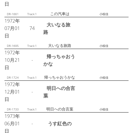
日
この汽車は
DR-1661
Track:1
小椋佳
1972年
大いなる旅
07月01
74
路
日
大いなる旅路
DR-1695
Track:1
小椋佳
1972年
帰っちゃおう
10月21
-
かな
日
帰っちゃおうかな
DR-1724
Track:1
小椋佳
1972年
明日への合言
12月01
-
葉
日
明日への合言葉
DR-1733
Track:1
小椋佳
1973年
06月01
-
うす紅色の
日