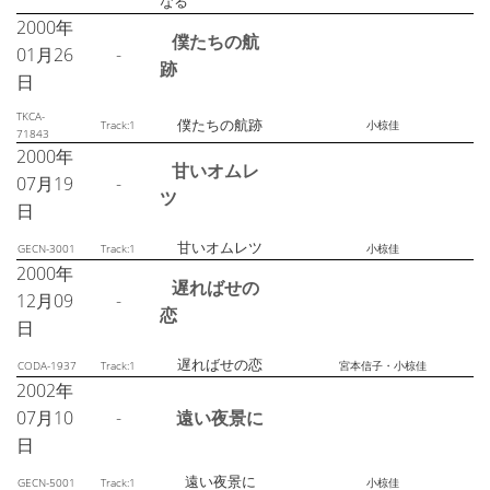
なる
2000年
僕たちの航
01月26
-
跡
日
TKCA-
僕たちの航跡
Track:1
小椋佳
71843
2000年
甘いオムレ
07月19
-
ツ
日
甘いオムレツ
GECN-3001
Track:1
小椋佳
2000年
遅ればせの
12月09
-
恋
日
遅ればせの恋
CODA-1937
Track:1
宮本信子・小椋佳
2002年
07月10
-
遠い夜景に
日
遠い夜景に
GECN-5001
Track:1
小椋佳