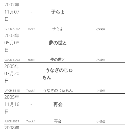
2002年
11月07
-
子らよ
日
子らよ
GECN-5002
Track:1
小椋佳
2003年
05月08
-
夢の世と
日
夢の世と
GECN-5003
Track:1
小椋佳
2005年
うなぎのじゅ
07月20
-
もん
日
うなぎのじゅもん
UPCH-5318
Track:1
小椋佳
2005年
11月16
-
再会
日
再会
UICZ-5027
Track:1
小椋佳
2008年