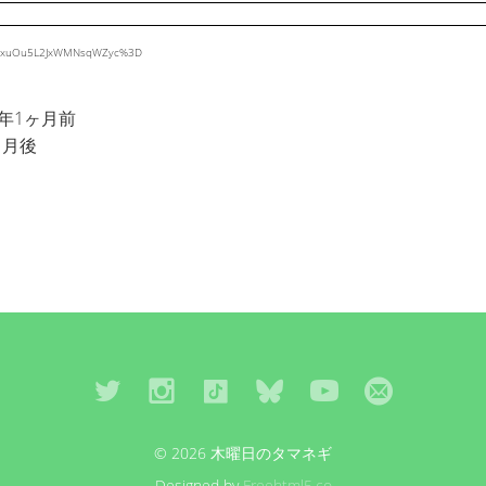
MoyqxuOu5L2JxWMNsqWZyc%3D
年1ヶ月前
ヶ月後
© 2026 木曜日のタマネギ
Designed by
Freehtml5.co