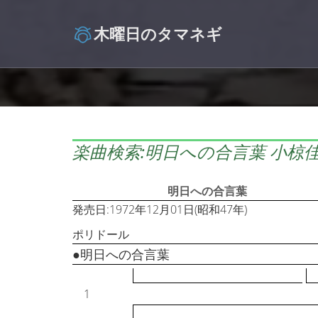
木曜日のタマネギ
楽曲検索:明日への合言葉 小椋
明日への合言葉
発売日:1972年12月01日(昭和47年)
ポリドール
●明日への合言葉
1