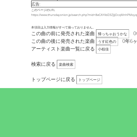
広告:
このページのURL
https://www.thursdayonion.jp/search.php?mid=8eCAYIibD3ZJijOcqMnhP
本項目は入力情報がすべて揃っておりません。
この曲の前に発売された楽曲
0
帰っちゃおうかな
この曲の後に発売された楽曲
0年6
うす紅色の
アーティスト楽曲一覧に戻る
小椋佳
検索に戻る
楽曲検索
トップページに戻る
トップページ