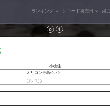
ランキング
レコード発売日
楽
佳
小椋佳
オリコン最高位:-位
DR-1733