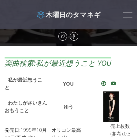
木曜日のタマネギ
楽曲検索:私が最近想うこと YOU
私が最近想うこ
YOU
と
わたしがさいきん
ゆう
おもうこと
売上枚数
発売日:1995年10月
オリコン最高
(参考):0.3