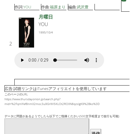
作詞:
YOU
作曲:
福原まり
編曲:
武沢豊
月曜日
YOU
1995/10/4
2
広告:試聴リンクはiTunesアフィリエイトを使用しています
このページのURL
https://www.thursdayonion.jp/search.php?
mid=%2FqmlYef8nmX2moc3u9GrWI5KLOt2ROXN8qzslgK9%2Bko%3D
データに問題があるようでしたら以下でご指摘ください(500文字程度まで改行も可能)
送信