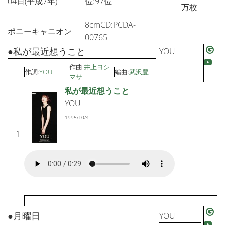
04日(平成7年)
位:97位
万枚
8cmCD:PCDA-
ポニーキャニオン
00765
●私が最近想うこと
YOU
作曲:
井上ヨシ
作詞:
YOU
編曲:
武沢豊
マサ
私が最近想うこと
YOU
1995/10/4
1
●月曜日
YOU