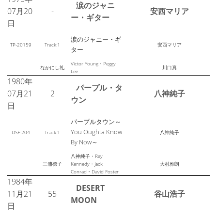
涙のジャニ
07月20
-
安西マリア
ー・ギター
日
涙のジャニー・ギ
TP-20159
Track:1
安西マリア
ター
Victor Young・Peggy
なかにし礼
川口真
Lee
1980年
パープル・タ
07月21
2
八神純子
ウン
日
パープルタウン～
You Oughta Know
DSF-204
Track:1
八神純子
By Now～
八神純子・Ray
三浦徳子
Kennedy・Jack
大村雅朗
Conrad・David Foster
1984年
DESERT
11月21
55
谷山浩子
MOON
日