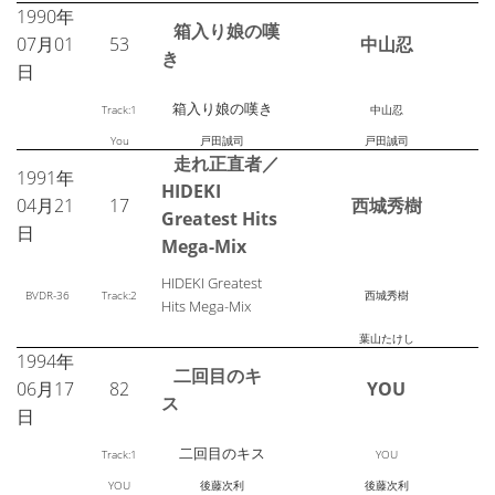
1990年
箱入り娘の嘆
07月01
53
中山忍
き
日
箱入り娘の嘆き
Track:1
中山忍
You
戸田誠司
戸田誠司
走れ正直者／
1991年
HIDEKI
04月21
17
西城秀樹
Greatest Hits
日
Mega-Mix
HIDEKI Greatest
BVDR-36
Track:2
西城秀樹
Hits Mega-Mix
葉山たけし
1994年
二回目のキ
06月17
82
YOU
ス
日
二回目のキス
Track:1
YOU
YOU
後藤次利
後藤次利