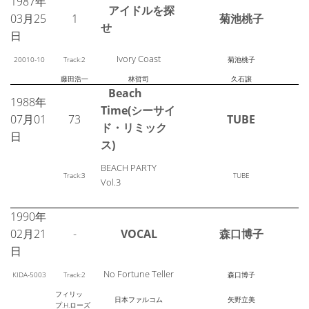
1987年
アイドルを探
03月25
1
菊池桃子
せ
日
Ivory Coast
20010-10
Track:2
菊池桃子
藤田浩一
林哲司
久石譲
Beach
1988年
Time(シーサイ
07月01
73
TUBE
ド・リミック
日
ス)
BEACH PARTY
Track:3
TUBE
Vol.3
1990年
02月21
-
VOCAL
森口博子
日
No Fortune Teller
KIDA-5003
Track:2
森口博子
フィリッ
日本ファルコム
矢野立美
プ.H.ローズ