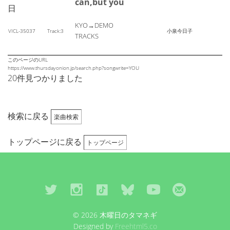
can,but you
日
KYO→DEMO
VICL-35037
Track:3
小泉今日子
TRACKS
このページのURL
https://www.thursdayonion.jp/search.php?songwrite=YOU
20件見つかりました
検索に戻る
楽曲検索
トップページに戻る
トップページ
© 2026 木曜日のタマネギ
Designed by
Freehtml5.co