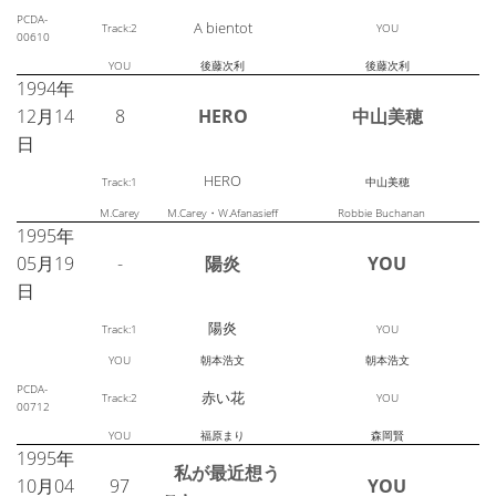
PCDA-
A bientot
Track:2
YOU
00610
YOU
後藤次利
後藤次利
1994年
12月14
8
HERO
中山美穂
日
HERO
Track:1
中山美穂
M.Carey
M.Carey・W.Afanasieff
Robbie Buchanan
1995年
05月19
-
陽炎
YOU
日
陽炎
Track:1
YOU
YOU
朝本浩文
朝本浩文
PCDA-
赤い花
Track:2
YOU
00712
YOU
福原まり
森岡賢
1995年
私が最近想う
10月04
97
YOU