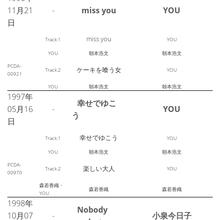
11月21
-
miss you
YOU
日
miss you
Track:1
YOU
YOU
朝本浩文
朝本浩文
PCDA-
ケーキを喰う女
Track:2
YOU
00921
YOU
朝本浩文
朝本浩文
1997年
幸せでゆこ
05月16
-
YOU
う
日
幸せでゆこう
Track:1
YOU
YOU
朝本浩文
朝本浩文
PCDA-
楽しい大人
Track:2
YOU
00970
森若香織・
森若香織
森若香織
YOU
1998年
Nobody
10月07
-
小泉今日子