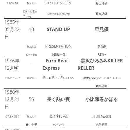
DESERT MOON
7A-0450
Track:1
谷山浩子
Dennis De
Dennis De Young
鷺巣詩郎
Young
1985年
05月22
10
STAND UP
早見優
日
PRESENTATION
Track:2
早見優
Jun・Jim
小田裕一郎
入江純
1986年
Euro Beat
黒沢ひろみ&KILLER
-
12月頃
Express
KELLER
Euro Beat Express
12MX-1257
Track:1
黒沢ひろみ&KILLER KELLER
鷺巣詩郎
1986年
12月21
55
長く熱い夜
小比類巻かほる
日
長く熱い夜
07.5H-337
Track:1
小比類巻かほる
麻生圭子
MAYUMI
志熊研三