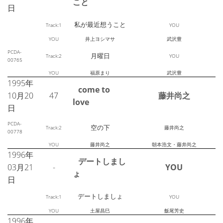
こと
日
私が最近想うこと
Track:1
YOU
YOU
井上ヨシマサ
武沢豊
PCDA-
月曜日
Track:2
YOU
00765
YOU
福原まり
武沢豊
1995年
come to
10月20
47
藤井尚之
love
日
PCDA-
空の下
Track:2
藤井尚之
00778
YOU
藤井尚之
朝本浩文・藤井尚之
1996年
デートしまし
03月21
-
YOU
ょ
日
デートしましょ
Track:1
YOU
YOU
土屋昌巳
飯尾芳史
1996年