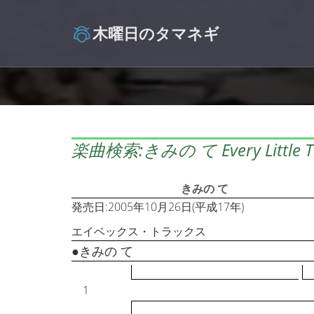
木曜日のタマネギ
楽曲検索:きみの て Every Little T
きみの て
発売日:2005年10月26日(平成17年)
エイベックス・トラックス
●きみの て
1