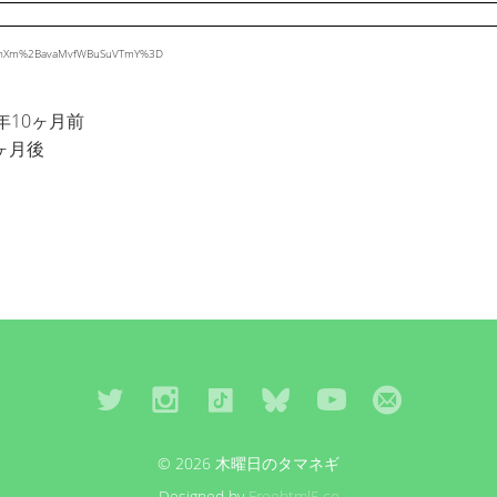
eUs4nXm%2BavaMvfWBuSuVTmY%3D
年10ヶ月前
ヶ月後
© 2026 木曜日のタマネギ
Designed by
Freehtml5.co