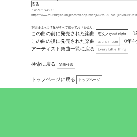
広告:
このページのURL
https://www.thursdayonion.jp/search.php?mid=jMOVsIUkTeadPjkAVnUB
本項目は入力情報がすべて揃っておりません。
この曲の前に発売された楽曲
0
恋文／good night
この曲の後に発売された楽曲
0年4
azure moon
アーティスト楽曲一覧に戻る
Every Little Thing
検索に戻る
楽曲検索
トップページに戻る
トップページ