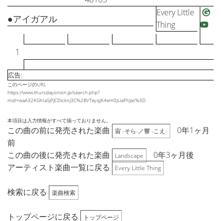
Every Little
●アイガアル
Thing
1
広告:
このページのURL
https://www.thursdayonion.jp/search.php?
mid=waA32KGhIaSjPJCDicknj3C%2BVTeyqjK4em0jUaPhJas%3D
本項目は入力情報がすべて揃っておりません。
この曲の前に発売された楽曲
0年1ヶ月
宙 -そら-／響 -こえ-
前
この曲の後に発売された楽曲
0年3ヶ月後
Landscape
アーティスト楽曲一覧に戻る
Every Little Thing
検索に戻る
楽曲検索
トップページに戻る
トップページ