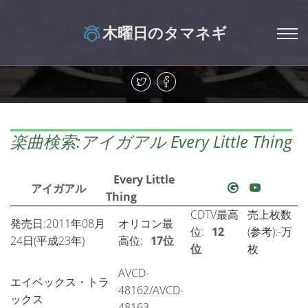
木曜日のタマネギ
楽曲検索:アイガアル Every Little Thing
Every Little
アイガアル
Thing
CDTV最高
売上枚数
発売日:2011年08月
オリコン最
位:
12
(参考):-万
24日(平成23年)
高位:
17位
位
枚
AVCD-
エイベックス・トラ
48162/AVCD-
ックス
48163