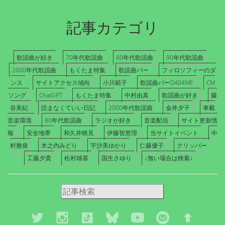
記事カテゴリ
歌謡曲が好き
70年代歌謡曲
80年代歌謡曲
90年代歌謡曲
2000年代歌謡曲
もくたま特集
歌謡曲バー
フィロソフィーのダ
ンス
サイトアクセス傾向
小川範子
歌謡曲バーD404ME
CM
ソング
ChatGPT
もくたま特集
中村由真
歌謡曲が好き
藤
谷美紀
読まなくていい日記
2000年代歌謡曲
金井夕子
車載
音楽環境
80年代歌謡曲
ラジオが好き
音楽配信
サイト更新情
報
安全地帯
和久井映見
伊藤智恵理
当サイトイベント
中
村雅俊
木之内みどり
宇沙美ゆかり
仁藤優子
クリッパー
工藤夕貴
松村雄基
国生さゆり
↓無い場合は検索↓